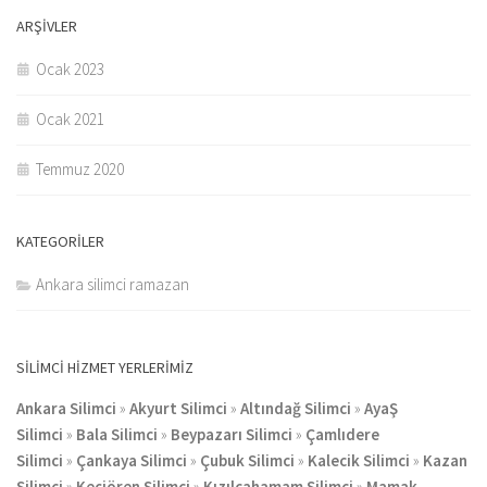
ARŞIVLER
Ocak 2023
Ocak 2021
Temmuz 2020
KATEGORILER
Ankara silimci ramazan
SILIMCI HIZMET YERLERIMIZ
Ankara Silimci
»
Akyurt Silimci
»
Altındağ Silimci
»
AyaŞ
Silimci
»
Bala Silimci
»
Beypazarı Silimci
»
Çamlıdere
Silimci
»
Çankaya Silimci
»
Çubuk Silimci
»
Kalecik Silimci
»
Kazan
Silimci
»
Keçiören Silimci
»
Kızılcahamam Silimci
»
Mamak