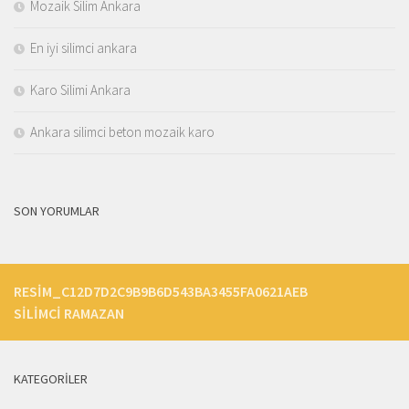
Mozaik Silim Ankara
En iyi silimci ankara
Karo Silimi Ankara
Ankara silimci beton mozaik karo
SON YORUMLAR
RESIM_C12D7D2C9B9B6D543BA3455FA0621AEB
SILIMCI RAMAZAN
KATEGORILER