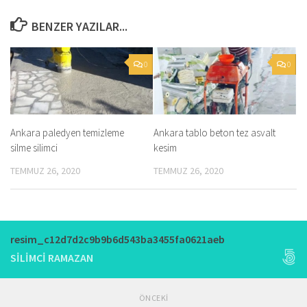
BENZER YAZILAR...
0
0
Ankara paledyen temizleme
Ankara tablo beton tez asvalt
silme silimci
kesim
TEMMUZ 26, 2020
TEMMUZ 26, 2020
resim_c12d7d2c9b9b6d543ba3455fa0621aeb
SILIMCI RAMAZAN
ÖNCEKI