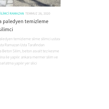
ILIMCI RAMAZAN
TEMMUZ 26, 2020
a paledyen temizleme
silimci
aledyen temizleme silme silimci ustası
Usta Ramazan Usta Tarafından
a Beton Silim, beton asvalt tez kesme
 itina ile yapılır. ankara mermer silim ve
parlatma yapılır yer silici