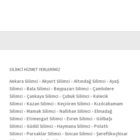
SILIMCI HIZMET YERLERIMIZ
Ankara Silimci
»
Akyurt Silimci
»
Altındağ Silimci
»
AyaŞ
Silimci
»
Bala Silimci
»
Beypazarı Silimci
»
Çamlıdere
Silimci
»
Çankaya Silimci
»
Çubuk Silimci
»
Kalecik
Silimci
»
Kazan Silimci
»
Keçiören Silimci
»
Kızılcahamam
Silimci
»
Mamak Silimci
»
Nallıhan Silimci
»
Elmadağ
Silimci
»
Etimesgut Silimci
»
Evren Silimci
»
GölbaŞı
Silimci
»
Güdül Silimci
»
Haymana Silimci
»
Polatlı
Silimci
»
Pursaklar Silimci
»
Sincan Silimci
»
Şereflikoçhisar