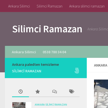
Ankara Silimci
Silimci Ramazan
Ankara silimci ramazan
Skip to content
Silimci Ramazan
Ankara Silim
Ankara Silimci
0538 780 34 04
Ankara paledten temizleme
ANKARA 
SILIMCI RAMAZAN
ANKARA SILIMCI RAMAZAN