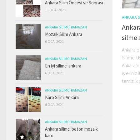
Ankara Silim Öncesi ve Sonrası
11 OCA, 2023
ANKARA S
Ankar
ANKARA SILIMCI RAMAZAN
Mozaik Silim Ankara
silme 
6 OCA, 2021
Ankara p
Silimci 
ANKARA SILIMCI RAMAZAN
Ankara’d
En iyi silimci ankara
işleriniz
6 OCA, 2021
temizlik 
ANKARA SILIMCI RAMAZAN
Karo Silimi Ankara
6 OCA, 2021
ANKARA SILIMCI RAMAZAN
Ankara silimci beton mozaik
karo