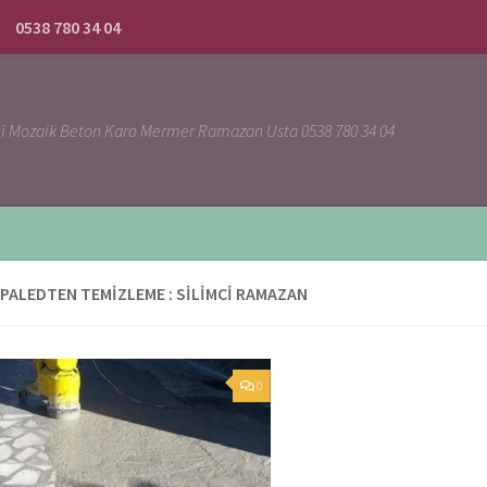
0538 780 34 04
ci Mozaik Beton Karo Mermer Ramazan Usta 0538 780 34 04
PALEDTEN TEMIZLEME : SILIMCI RAMAZAN
0