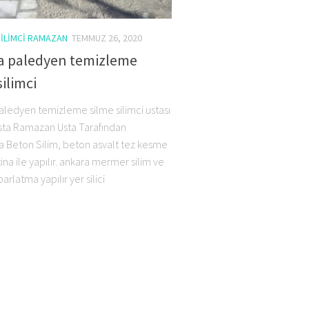
ILIMCI RAMAZAN
TEMMUZ 26, 2020
a paledyen temizleme
silimci
aledyen temizleme silme silimci ustası
Usta Ramazan Usta Tarafından
a Beton Silim, beton asvalt tez kesme
 itina ile yapılır. ankara mermer silim ve
parlatma yapılır yer silici