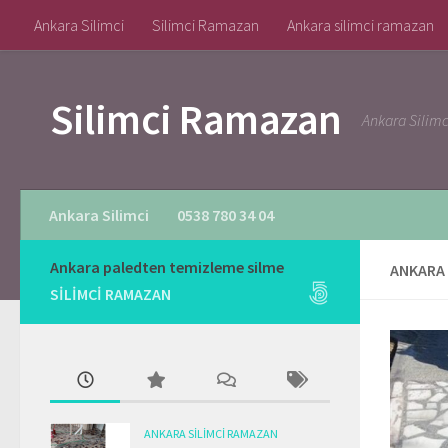
Ankara Silimci
Silimci Ramazan
Ankara silimci ramazan
Skip to content
Silimci Ramazan
Ankara Silim
Ankara Silimci
0538 780 34 04
Ankara paledten temizleme silme
ANKARA 
SILIMCI RAMAZAN
ANKARA SILIMCI RAMAZAN