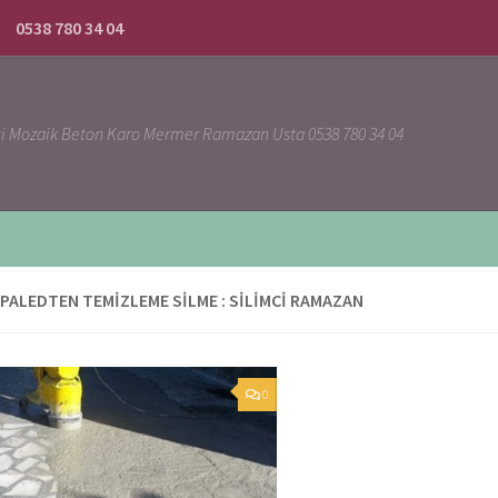
0538 780 34 04
ci Mozaik Beton Karo Mermer Ramazan Usta 0538 780 34 04
PALEDTEN TEMIZLEME SILME : SILIMCI RAMAZAN
0