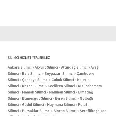
SILIMCI HIZMET YERLERIMIZ
Ankara Silimci
»
Akyurt Silimci
»
Altındağ Silimci
»
AyaŞ
Silimci
»
Bala Silimci
»
Beypazarı Silimci
»
Çamlıdere
Silimci
»
Çankaya Silimci
»
Çubuk Silimci
»
Kalecik
Silimci
»
Kazan Silimci
»
Keçiören Silimci
»
Kızılcahamam
Silimci
»
Mamak Silimci
»
Nallıhan Silimci
»
Elmadağ
Silimci
»
Etimesgut Silimci
»
Evren Silimci
»
GölbaŞı
Silimci
»
Güdül Silimci
»
Haymana Silimci
»
Polatlı
Silimci
»
Pursaklar Silimci
»
Sincan Silimci
»
Şereflikoçhisar