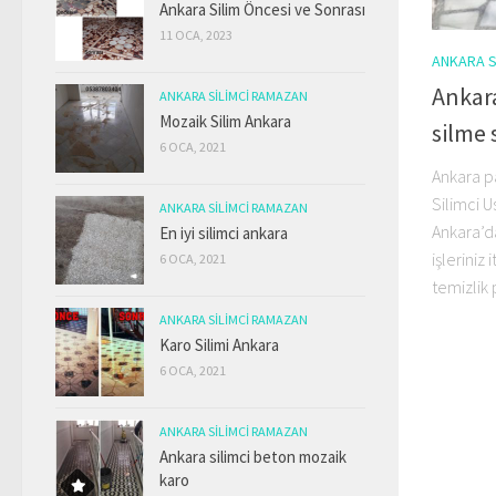
Ankara Silim Öncesi ve Sonrası
11 OCA, 2023
ANKARA S
Ankar
ANKARA SILIMCI RAMAZAN
Mozaik Silim Ankara
silme 
6 OCA, 2021
Ankara p
Silimci 
ANKARA SILIMCI RAMAZAN
Ankara’d
En iyi silimci ankara
işleriniz
6 OCA, 2021
temizlik 
ANKARA SILIMCI RAMAZAN
Karo Silimi Ankara
6 OCA, 2021
ANKARA SILIMCI RAMAZAN
Ankara silimci beton mozaik
karo