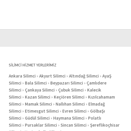
SILIMCI HIZMET YERLERIMIZ
Ankara Silimci
»
Akyurt Silimci
»
Altındağ Silimci
»
AyaŞ
Silimci
»
Bala Silimci
»
Beypazarı Silimci
»
Çamlıdere
Silimci
»
Çankaya Silimci
»
Çubuk Silimci
»
Kalecik
Silimci
»
Kazan Silimci
»
Keçiören Silimci
»
Kızılcahamam
Silimci
»
Mamak Silimci
»
Nallıhan Silimci
»
Elmadağ
Silimci
»
Etimesgut Silimci
»
Evren Silimci
»
GölbaŞı
Silimci
»
Güdül Silimci
»
Haymana Silimci
»
Polatlı
Silimci
»
Pursaklar Silimci
»
Sincan Silimci
»
Şereflikoçhisar