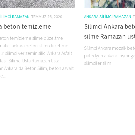
ILIMCI RAMAZAN
TEMMUZ 26, 2020
ANKARA SILIMCI RAMAZAN
T
a beton temizleme
Silimci Ankara be
silme Ramazan us
eton temizleme silme düzeltme
er silici ankara beton silimi düzeltme
Silimci Ankara mozaik be
ılır silimci yer zemin silici Ankara Asfalt
paledyen ankara taşı angazi
tası, Silimci Usta Ramazan Usta
silimciler silim
an Ankara’da Beton Silim, beton asvalt
...