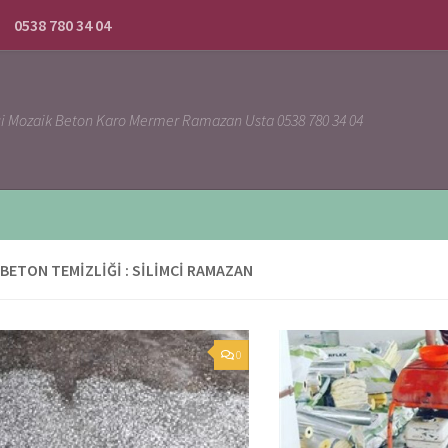
0538 780 34 04
ci Mozaik Beton Karo Mermer Ramazan Usta 0538 780 34 04
BETON TEMIZLIĞI : SILIMCI RAMAZAN
0