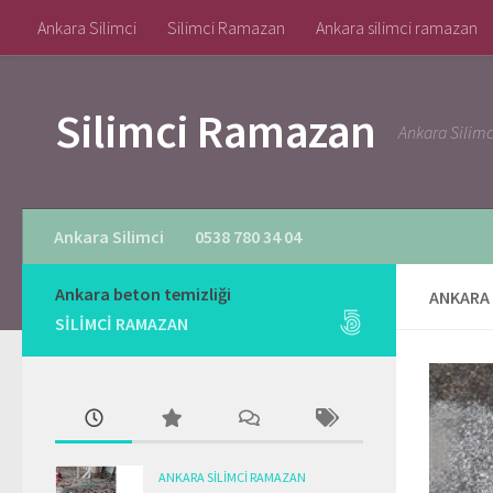
Ankara Silimci
Silimci Ramazan
Ankara silimci ramazan
Skip to content
Silimci Ramazan
Ankara Silim
Ankara Silimci
0538 780 34 04
Ankara beton temizliği
ANKARA 
SILIMCI RAMAZAN
ANKARA SILIMCI RAMAZAN