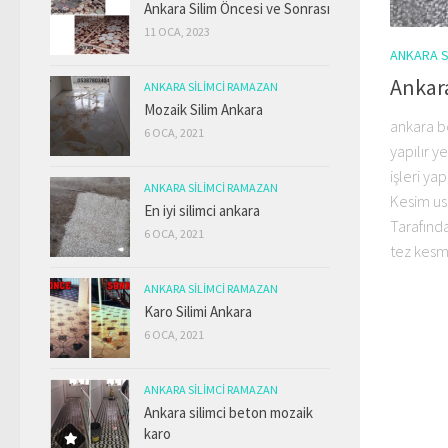
Ankara Silim Öncesi ve Sonrası
11 OCA, 2023
ANKARA S
Ankar
ANKARA SILIMCI RAMAZAN
Mozaik Silim Ankara
ankara b
6 OCA, 2021
yapılır y
işleri yap
ANKARA SILIMCI RAMAZAN
Kesim us
En iyi silimci ankara
Tarafınd
6 OCA, 2021
tez kesme
ANKARA SILIMCI RAMAZAN
Karo Silimi Ankara
6 OCA, 2021
ANKARA SILIMCI RAMAZAN
Ankara silimci beton mozaik
karo