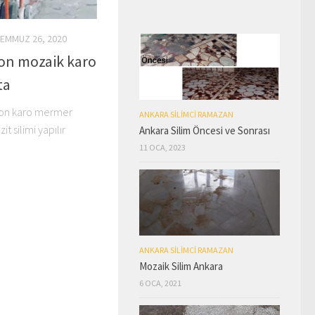
EMMUZ 26, 2020
ton mozaik karo
ta
ton karo mermer
ANKARA SILIMCI RAMAZAN
t silimi yapılır
Ankara Silim Öncesi ve Sonrası
11 OCA, 2023
ANKARA SILIMCI RAMAZAN
Mozaik Silim Ankara
6 OCA, 2021