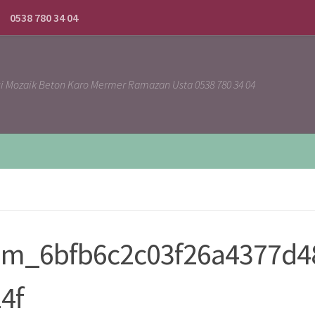
0538 780 34 04
ci Mozaik Beton Karo Mermer Ramazan Usta 0538 780 34 04
sim_6bfb6c2c03f26a4377d4
4f