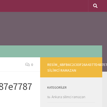
0
RESIM_6BFB6C2C03F26A4377D487E
SILIMCI RAMAZAN
87e7787
KATEGORILER
Ankara silimci ramazan