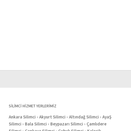
SILIMCI HIZMET YERLERIMIZ
Ankara Silimci
»
Akyurt Silimci
»
Altındağ Silimci
»
AyaŞ
Silimci
»
Bala Silimci
»
Beypazarı Silimci
»
Çamlıdere
Silimci
»
Çankaya Silimci
»
Çubuk Silimci
»
Kalecik