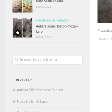
Karo Silimi Ankara
6 OCA, 2021
ANKARA SILIMCI RAMAZAN
Ankara silimci beton mozaik
Mozaik S
karo
6 OCA, 2021
OCAK 6, 
SON YAZILAR
Ankara Silim Öncesi ve Sonrası
Mozaik Silim Ankara