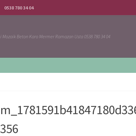
0538 780 34 04
ci Mozaik Beton Karo Mermer Ramazan Usta 0538 780 34 04
sim_1781591b41847180d33
1356