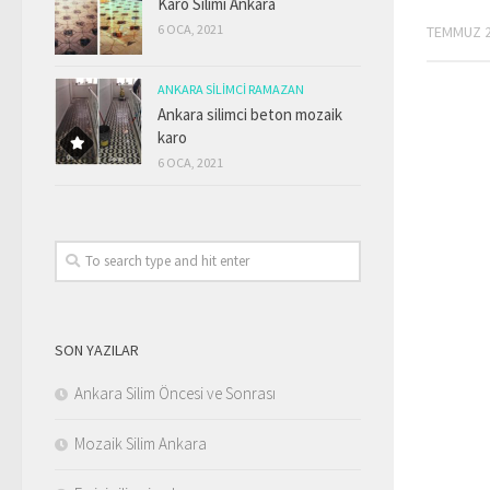
Karo Silimi Ankara
6 OCA, 2021
TEMMUZ 2
ANKARA SILIMCI RAMAZAN
Ankara silimci beton mozaik
karo
6 OCA, 2021
SON YAZILAR
Ankara Silim Öncesi ve Sonrası
Mozaik Silim Ankara