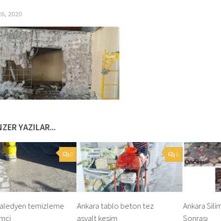
6, 2020
ZER YAZILAR...
0
0
paledyen temizleme
Ankara tablo beton tez
Ankara Sili
imci
asvalt kesim
Sonrası