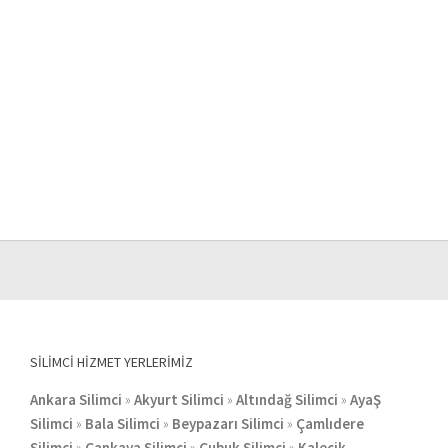
SILIMCI HIZMET YERLERIMIZ
Ankara Silimci
»
Akyurt Silimci
»
Altındağ Silimci
»
AyaŞ
Silimci
»
Bala Silimci
»
Beypazarı Silimci
»
Çamlıdere
Silimci
»
Çankaya Silimci
»
Çubuk Silimci
»
Kalecik