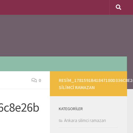
0
RESIM_1781591B41847180D336C8E2
SILIMCI RAMAZAN
6c8e26b
KATEGORILER
Ankara silimci ramazan