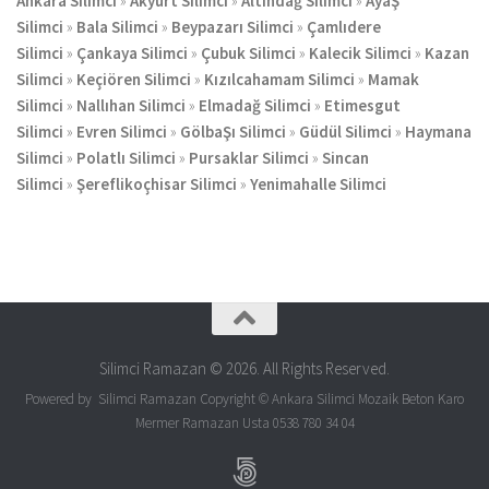
Ankara Silimci
»
Akyurt Silimci
»
Altındağ Silimci
»
AyaŞ
Silimci
»
Bala Silimci
»
Beypazarı Silimci
»
Çamlıdere
Silimci
»
Çankaya Silimci
»
Çubuk Silimci
»
Kalecik Silimci
»
Kazan
Silimci
»
Keçiören Silimci
»
Kızılcahamam Silimci
»
Mamak
Silimci
»
Nallıhan Silimci
»
Elmadağ Silimci
»
Etimesgut
Silimci
»
Evren Silimci
»
GölbaŞı Silimci
»
Güdül Silimci
»
Haymana
Silimci
»
Polatlı
Silimci
»
Pursaklar Silimci
»
Sincan
Silimci
»
Şereflikoçhisar Silimci
»
Yenimahalle Silimci
Silimci Ramazan © 2026. All Rights Reserved.
Powered by Silimci Ramazan Copyright © Ankara Silimci Mozaik Beton Karo
Mermer Ramazan Usta 0538 780 34 04